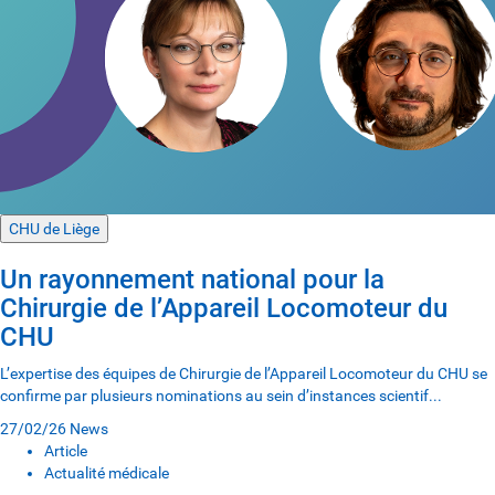
CHU de Liège
Un rayonnement national pour la
Chirurgie de l’Appareil Locomoteur du
CHU
L’expertise des équipes de Chirurgie de l’Appareil Locomoteur du CHU se
confirme par plusieurs nominations au sein d’instances scientif...
27/02/26
News
Article
Actualité médicale